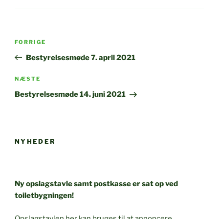
Indlægsnavigation
Forrige
FORRIGE
indlæg
Bestyrelsesmøde 7. april 2021
Næste
NÆSTE
indlæg
Bestyrelsesmøde 14. juni 2021
NYHEDER
Ny opslagstavle samt postkasse er sat op ved
toiletbygningen!
Opslagstavlen her kan bruges til at annoncere