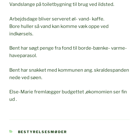
Vandslange på toiletbygning til brug ved ildsted.
Arbejdsdage bliver serveret øl- vand- kaffe.
Bore huller så vand kan komme væk oppe ved
indkørsels.
Bent har søgt penge fra fond til borde-bænke- varme-
haveparasol.
Bent har snakket med kommunen ang. skraldespanden
nede ved søen.
Else-Marie fremlægger budgettet ,økomomien ser fin
ud .
KATEGORIER
BESTYRELSESMØDER