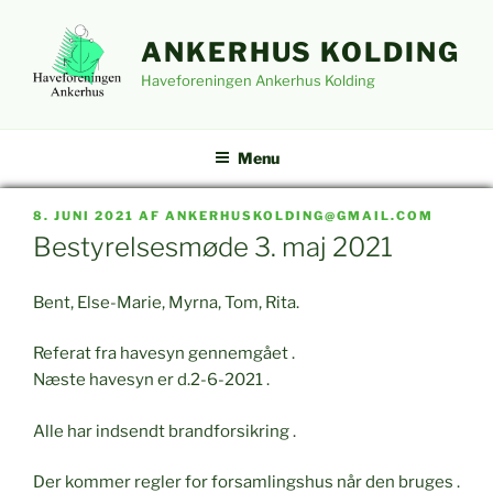
Videre
til
ANKERHUS KOLDING
indhold
Haveforeningen Ankerhus Kolding
Menu
UDGIVET
8. JUNI 2021
AF
ANKERHUSKOLDING@GMAIL.COM
DEN
Bestyrelsesmøde 3. maj 2021
Bent, Else-Marie, Myrna, Tom, Rita.
Referat fra havesyn gennemgået .
Næste havesyn er d.2-6-2021 .
Alle har indsendt brandforsikring .
Der kommer regler for forsamlingshus når den bruges .