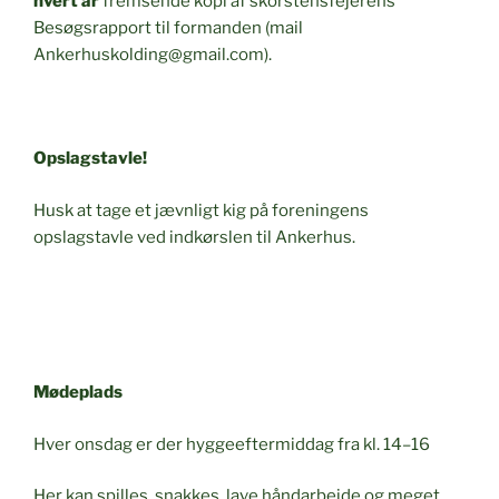
hvert år
fremsende kopi af skorstensfejerens
Besøgsrapport til formanden (mail
Ankerhuskolding@gmail.com).
Opslagstavle!
Husk at tage et jævnligt kig på foreningens
opslagstavle ved indkørslen til Ankerhus.
Mødeplads
Hver onsdag er der hyggeeftermiddag fra kl. 14–16
Her kan spilles, snakkes, lave håndarbejde og meget