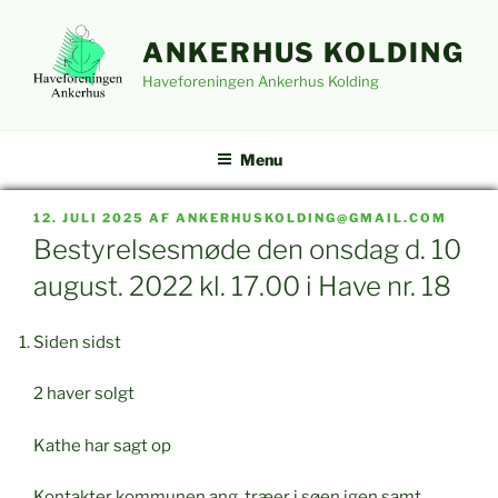
Videre
til
ANKERHUS KOLDING
indhold
Haveforeningen Ankerhus Kolding
Menu
UDGIVET
12. JULI 2025
AF
ANKERHUSKOLDING@GMAIL.COM
DEN
Bestyrelsesmøde den onsdag d. 10
august. 2022 kl. 17.00 i Have nr. 18
Siden sidst
2 haver solgt
Kathe har sagt op
Kontakter kommunen ang. træer i søen igen samt