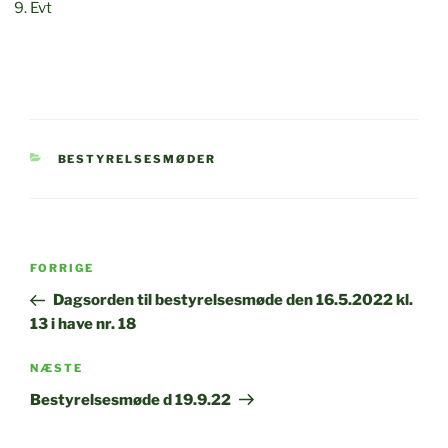
Evt
KATEGORIER
BESTYRELSESMØDER
Indlægsnavigation
Forrige
FORRIGE
indlæg
Dagsorden til bestyrelsesmøde den 16.5.2022 kl.
13 i have nr. 18
Næste
NÆSTE
indlæg
Bestyrelsesmøde d 19.9.22